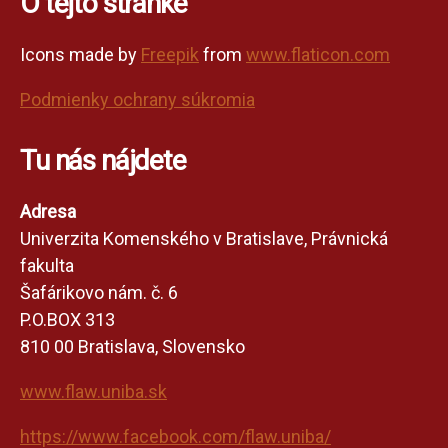
O tejto stránke
Icons made by
Freepik
from
www.flaticon.com
Podmienky ochrany súkromia
Tu nás nájdete
Adresa
Univerzita Komenského v Bratislave, Právnická
fakulta
Šafárikovo nám. č. 6
P.O.BOX 313
810 00 Bratislava, Slovensko
www.flaw.uniba.sk
https://www.facebook.com/flaw.uniba/