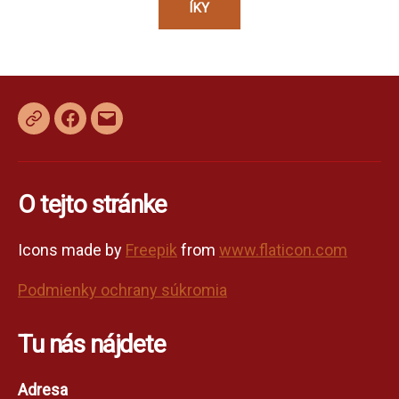
ÍKY
Facebook
E-
mail
O tejto stránke
Icons made by
Freepik
from
www.flaticon.com
Podmienky ochrany súkromia
Tu nás nájdete
Adresa